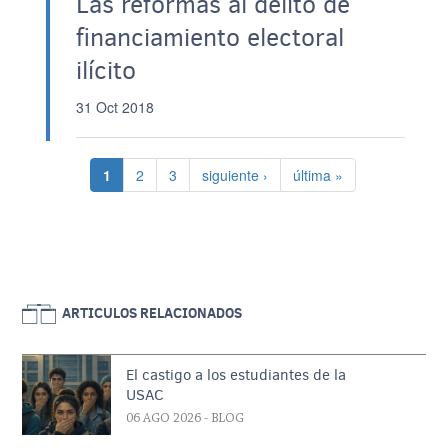
Las reformas al delito de
financiamiento electoral
ilícito
31 Oct 2018
Paginación
Página actual
Página
Página
Siguiente página
Última página
1
2
3
siguiente ›
última »
ARTICULOS RELACIONADOS
El castigo a los estudiantes de la
USAC
06 AGO 2026
- BLOG