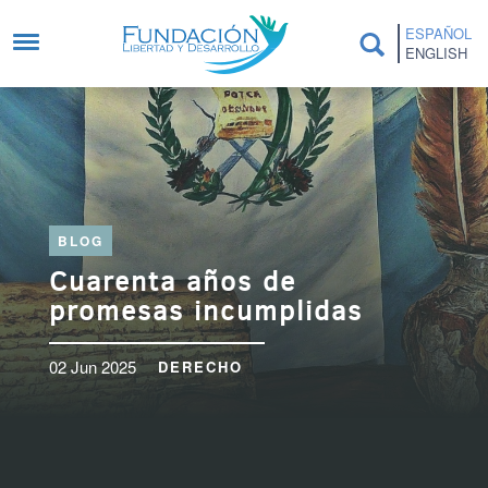
Pasar al contenido principal
ESPAÑOL
ENGLISH
BLOG
Cuarenta años de
promesas incumplidas
02 Jun 2025
DERECHO