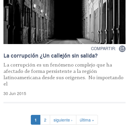
COMPARTIR:
La corrupción ¿Un callejón sin salida?
La corrupción es un fenómeno complejo que ha
afectado de forma persistente a la región
latinoamericana desde sus orígenes. No importando
el
30 Jun 2015
Paginación
Página actual
Página
Siguiente página
Última página
1
2
siguiente ›
última »