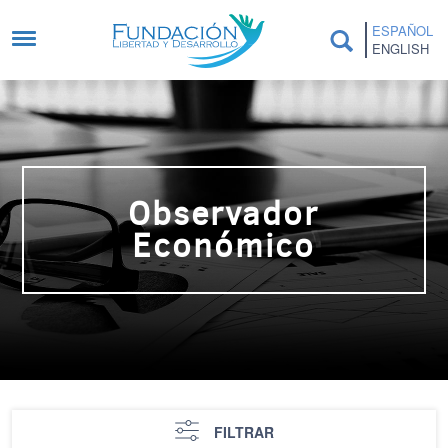
Pasar al contenido principal
ESPAÑOL
ENGLISH
Observador
Económico
FILTRAR