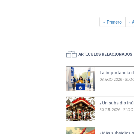
Paginación
Primera página
Pá
« Primero
‹ 
ARTICULOS RELACIONADOS
La importancia d
03 AGO 2026
- BLO
¿Un subsidio inút
30 JUL 2026
- BLOG
¿Más subsidios 