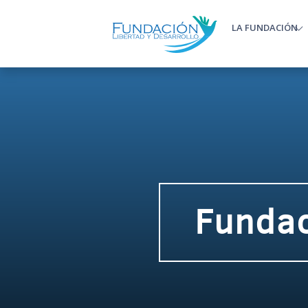
Pasar al contenido principal
LA FUNDACIÓN
Main m
Fundac