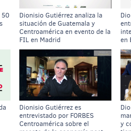
s 50
Dionisio Gutiérrez analiza la
Dio
s
situación de Guatemala y
ent
Centroamérica en evento de la
int
FIL en Madrid
en 
ada
Dionisio Gutiérrez es
Dio
entrevistado por FORBES
man
Centroamérica sobre el
y c