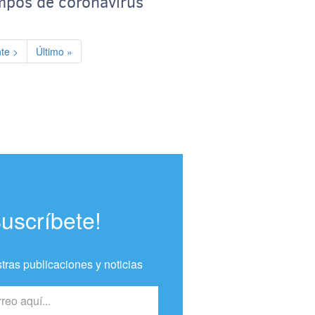
mpos de coronavirus
te página
Última página
te >
Último »
Suscríbete!
tras publicaciones y noticias