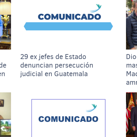
29 ex jefes de Estado
Dio
 de
denuncian persecución
mas
en
judicial en Guatemala
Mad
amn
gob