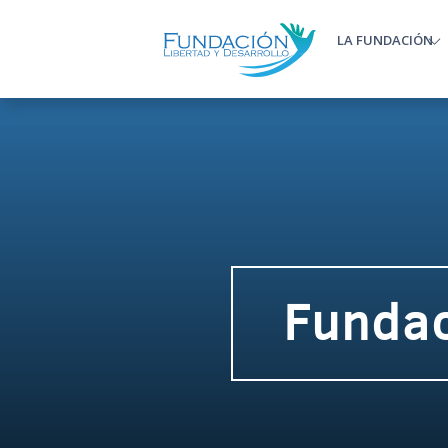
Pasar al contenido principal
LA FUNDACIÓN
Main m
Fundac