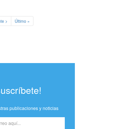
te página
Última página
te >
Último »
Suscríbete!
tras publicaciones y noticias