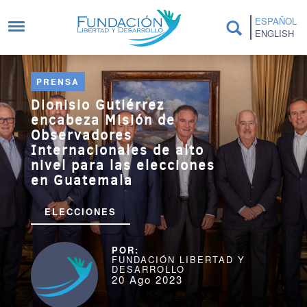
Pasar al contenido principal
ESPAÑOL
ENGLISH
PRENSA
Dionisio Gutiérrez
encabeza Misión de
Observadores
Internacionales de alto
nivel para las elecciones
en Guatemala
ELECCIONES
FUNDACIÓN LIBERTAD Y
DESARROLLO
20 Ago 2023