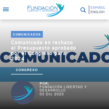
Pasar al contenido principal
ESPAÑOL
ENGLISH
COMUNICADOS
Comunicado en rechazo
al Presupuesto aprobado
por el Congreso para
2024
CONGRESO
FUNDACIÓN LIBERTAD Y
DESARROLLO
03 Dic 2023