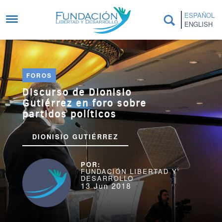
Pasar al contenido principal
ESPAÑOL
ENGLISH
FOROS
Discurso de Dionisio
Gutiérrez en foro sobre
partidos políticos
DIONISIO GUTIÉRREZ
FUNDACIÓN LIBERTAD Y
DESARROLLO
13 Jun 2018