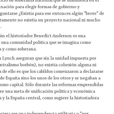
rcicio de soberanía nacional que se manifiesta en el
nación para elegir formas de gobierno y
guntarse ¿Existía para ese entonces algún “brote” de
rtamente no existía un proyecto nacional ni mucho
.
ún el historiador Benedict Anderson es una
 una comunidad política que se imagina como
 y como soberana.
 Lynch aseguran que sin la unidad impuesta por
entralismo borbón), no existía cohesión alguna ni
a de ello es que los cabildos comenzaron a declararse
de España sino los unos de los otros y se negaban a
omo capital. Sólo durante las reformas emprendidas
ere una meta de unificación política y económica
a y la España central, como sugiere la historiadora
iera ser una independencia utilitaria o “por