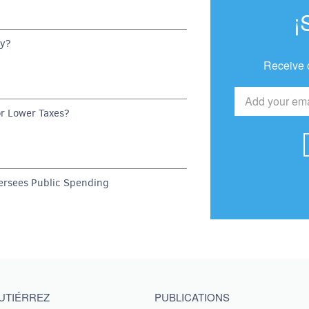
¡
dy?
Receive 
or Lower Taxes?
rsees Public Spending
GUTIÉRREZ
PUBLICATIONS