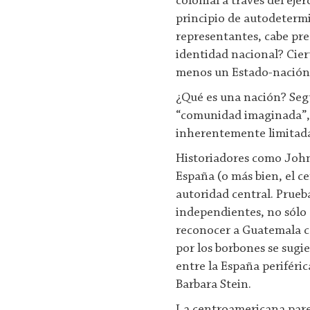
colonial a través del eje
principio de autodetermi
representantes, cabe pre
identidad nacional? Cie
menos un Estado-nación
¿Qué es una nación? Seg
“comunidad imaginada”,
inherentemente limitada
Historiadores como John
España (o más bien, el c
autoridad central. Prueb
independientes, no sólo 
reconocer a Guatemala c
por los borbones se sugi
entre la España periféric
Barbara Stein.
La centroamericana parec