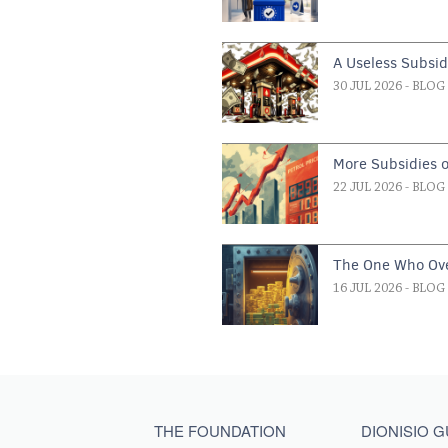
A Useless Subsi
30 JUL 2026
- BLOG
More Subsidies 
22 JUL 2026
- BLOG
The One Who Ove
16 JUL 2026
- BLOG
Main menu footer
THE FOUNDATION
DIONISIO 