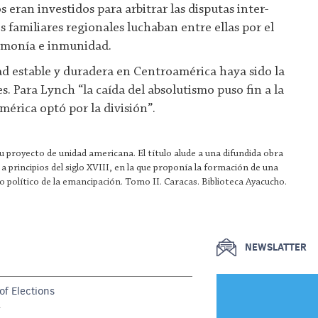
s eran investidos para arbitrar las disputas inter-
s familiares regionales luchaban entre ellas por el
gemonía e inmunidad.
dad estable y duradera en Centroamérica haya sido la
. Para Lynch “la caída del absolutismo puso fin a la
mérica optó por la división”.
u proyecto de unidad americana. El título alude a una difundida obra
 a principios del siglo XVIII, en la que proponía la formación de una
político de la emancipación. Tomo II. Caracas. Biblioteca Ayacucho.
NEWSLATTER
f Elections
G