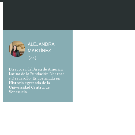
ALEJANDRA
MARTÍNEZ
Directora del Área de América
Latina de la Fundación Libertad
y Desarrollo. Es licenciada en
Historia egresada de la
Universidad Central de
Venezuela.