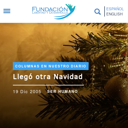
Pasar al contenido principal
ESPAÑOL
ENGLISH
COLUMNAS EN NUESTRO DIARIO
Llegó otra Navidad
19 Dic 2005
SER HUMANO