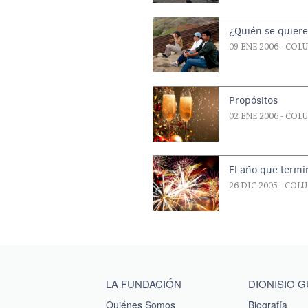
¿Quién se quiere
09 ENE 2006
- COL
Propósitos
02 ENE 2006
- COL
El año que termi
26 DIC 2005
- COL
Main menu footer
LA FUNDACIÓN
DIONISIO 
Quiénes Somos
Biografía