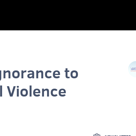
gnorance to
al Violence