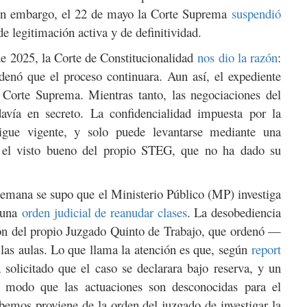
 Sin embargo, el 22 de mayo la Corte Suprema
suspendió
de legitimación activa y de definitividad.
de 2025, la Corte de Constitucionalidad
nos dio la razón
:
denó que el proceso continuara. Aun así, el expediente
a Corte Suprema. Mientras tanto, las negociaciones del
avía en secreto. La confidencialidad impuesta por la
sigue vigente, y solo puede levantarse mediante una
n el visto bueno del propio STEG, que no ha dado su
semana se supo que el Ministerio Público (MP) investiga
 una
orden judicial de reanudar clases
. La desobediencia
ión del propio Juzgado Quinto de Trabajo, que ordenó —
las aulas. Lo que llama la atención es que, según
report
 solicitado que el caso se declarara bajo reserva, y un
e modo que las actuaciones son desconocidas para el
bemos proviene de la orden del juzgado de investigar la