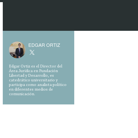
EDGAR ORTIZ
Edgar Ortiz es el Director del
Área Jurídica en Fundación
Libertad y Desarrollo, es
catedrático universitario y
participa como analista político
en diferentes medios de
comunicación.