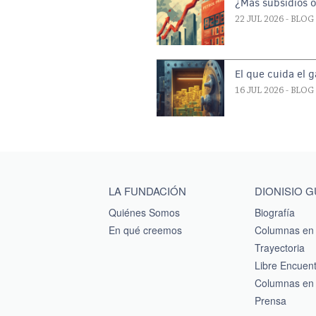
¿Más subsidios 
22 JUL 2026
- BLOG
El que cuida el 
16 JUL 2026
- BLOG
Main menu footer
LA FUNDACIÓN
DIONISIO 
Quiénes Somos
Biografía
En qué creemos
Columnas en 
Trayectoria
Libre Encuen
Columnas en 
Prensa