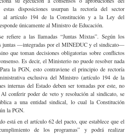
iciona su ejecución a consensos o aprobaciones del
 estas disposiciones usurpan la rectoría del sector
e al artículo 194 de la Constitución y a la Ley del
esponde únicamente al Ministro de Educación.
e refiere a las llamadas “Juntas Mixtas”. Según los
tas juntas —integradas por el MINEDUC y el sindicato—
sino que toman decisiones obligatorias sobre conflictos
consenso. Es decir, el Ministerio no puede resolver nada
 Para la PGN, esto contraviene el principio de rectoría
ministrativa exclusiva del Ministro (artículo 194 de la
ones internas del Estado deben ser tomadas por este, no
l conferir poder de veto y resolución al sindicato, se
ública a una entidad sindical, lo cual la Constitución
gún la PGN.
o está en el artículo 62 del pacto, que establece que el
umplimiento de los programas” y podrá realizar