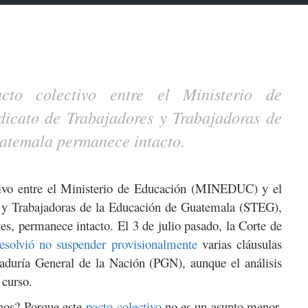
cto colectivo entre el Ministerio de
dicato de Trabajadores y Trabajadoras de
atemala permanece intacto.
ctivo entre el Ministerio de Educación (MINEDUC) y el
s y Trabajadoras de la Educación de Guatemala (STEG),
tes, permanece intacto. El 3 de julio pasado, la Corte de
resolvió no suspender provisionalmente
varias cláusulas
aduría General de la Nación (PGN), aunque el análisis
 curso.
rnos? Porque este
pacto colectivo
no es un asunto menor.