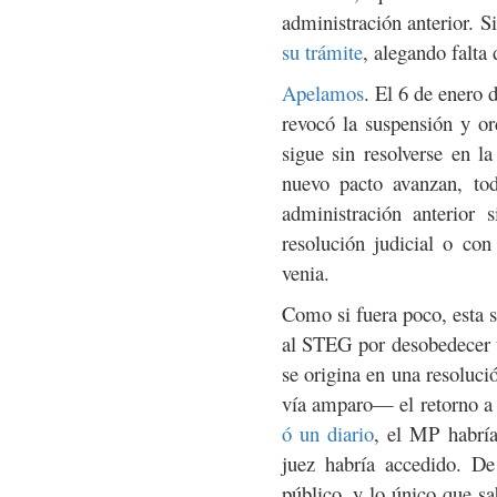
administración anterior.
su trámite
, alegando falta 
Apelamos
. El 6 de enero 
revocó la suspensión y or
sigue sin resolverse en l
nuevo pacto avanzan, tod
administración anterior 
resolución judicial o co
venia.
Como si fuera poco, esta 
al STEG por desobedecer
se origina en una resoluc
vía amparo— el retorno a 
ó un diario
, el MP habría
juez habría accedido. D
público, y lo único que sa