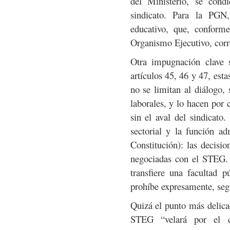
del Ministerio, se cond
sindicato. Para la PGN,
educativo, que, conform
Organismo Ejecutivo, corr
Otra impugnación clave s
artículos 45, 46 y 47, es
no se limitan al diálogo, 
laborales, y lo hacen por 
sin el aval del sindicato.
sectorial y la función ad
Constitución): las decisi
negociadas con el STEG. A
transfiere una facultad p
prohíbe expresamente, se
Quizá el punto más delicad
STEG “velará por el c