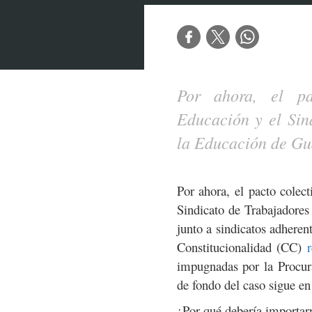
Por ahora, el pa
Educación y el Sin
la Educación de Gu
Por ahora, el pacto cole
Sindicato de Trabajadore
junto a sindicatos adheren
Constitucionalidad (CC)
impugnadas por la Procur
de fondo del caso sigue en
¿Por qué debería importa