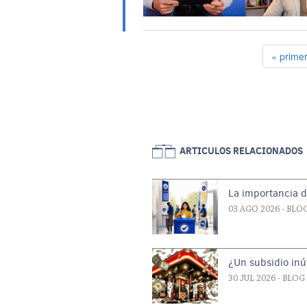
Paginación
Primera
« prime
ARTICULOS RELACIONADOS
La importancia d
03 AGO 2026
- BLO
¿Un subsidio inút
30 JUL 2026
- BLOG