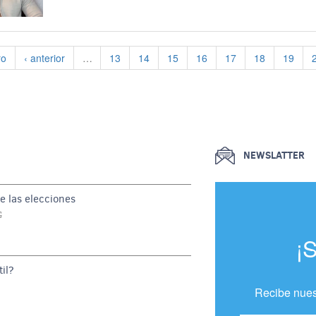
 página
Página anterior
Página
Página
Página
Página
Página
Página
Página
ro
‹ anterior
…
13
14
15
16
17
18
19
NEWSLATTER
e las elecciones
G
¡
il?
Recibe nues