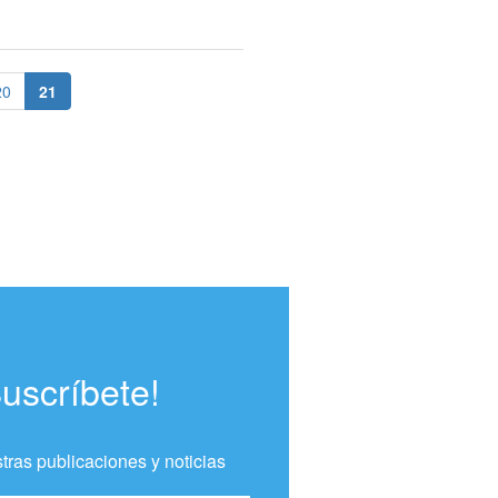
Página
Página actual
20
21
Suscríbete!
tras publicaciones y noticias