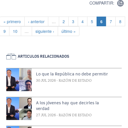
COMPARTIR:
Paginación
Primera página
Página anterior
Página
Página
Página
Página
Página actual
Página
Pági
« primero
‹ anterior
…
2
3
4
5
6
7
8
Página
Página
Siguiente página
Última página
9
10
…
siguiente ›
último »
ARTICULOS RELACIONADOS
Lo que la República no debe permitir
30 JUL 2026
- RAZÓN DE ESTADO
A los jóvenes hay que decirles la
verdad
27 JUL 2026
- RAZÓN DE ESTADO