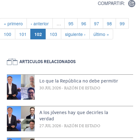
COMPARTIR:
Paginación
Primera página
Página anterior
Página
Página
Página
Página
Página
« primero
‹ anterior
…
95
96
97
98
99
Página
Página
Página actual
Página
Siguiente página
Última página
100
101
102
103
siguiente ›
último »
ARTICULOS RELACIONADOS
Lo que la República no debe permitir
30 JUL 2026
- RAZÓN DE ESTADO
A los jóvenes hay que decirles la
verdad
27 JUL 2026
- RAZÓN DE ESTADO