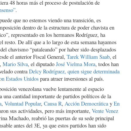
era 48 horas más el proceso de postulación de
onsenso”
.
n puede que no estemos viendo una transición, es
posición dentro de la estructura de poder chavista en
ico”, representado en los hermanos Rodríguez, ha
l resto. De allí que a lo largo de esta semana hayamos
l del chavismo “pataleando” por haber sido desplazados
esde el anterior Fiscal General,
Tarek William Saab
, el
n,
Mario Silva
, el diputado
José Vielma Mora
, todos han
velado contra
Delcy Rodríguez, quien sigue determinada
on Estados Unidos
para atraer inversiones al país.
posición venezolana vuelve lentamente al espacio
a una cantidad importante de partidos políticos de la
a
,
Voluntad Popular
,
Causa R
,
Acción Democrática
y
En
aron sus actividades, pero más importante,
Vente Venez
rina Machado, reabrió las puertas de su sede principal
sable antes del 3E, ya que estos partidos han sido