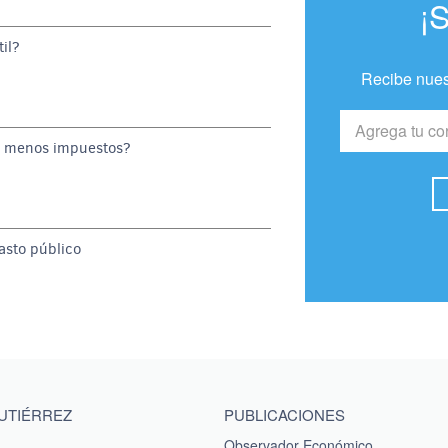
¡
il?
Recibe nues
o menos impuestos?
gasto público
GUTIÉRREZ
PUBLICACIONES
Observador Económico