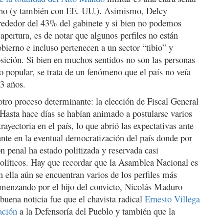
rno (y también con EE. UU.). Asimismo, Delcy
ededor del 43% del gabinete y si bien no podemos
a apertura, es de notar que algunos perfiles no están
obierno e incluso pertenecen a un sector “tibio” y
sición. Si bien en muchos sentidos no son las personas
o popular, se trata de un fenómeno que el país no veía
23 años.
otro proceso determinante: la elección de Fiscal General
Hasta hace días se habían animado a postularse varios
rayectoria en el país, lo que abrió las expectativas ante
nte en la eventual democratización del país donde por
 penal ha estado politizada y reservada casi
políticos. Hay que recordar que la Asamblea Nacional es
n ella aún se encuentran varios de los perfiles más
omenzando por el hijo del convicto, Nicolás Maduro
uena noticia fue que el chavista radical
Ernesto Villega
ación
a la Defensoría del Pueblo y también que la