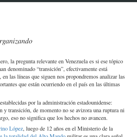
organizando
ero, la pregunta relevante en Venezuela es si ese tópico
han denominado “transición”, efectivamente está
, en las líneas que siguen nos propondremos analizar las
tantes que están ocurriendo en el país en las últimas
establecidas por la administración estadounidense:
ón y transición, de momento no se avizora una ruptura ni
rgo, eso no significa que los hechos no avancen.
rino López
, luego de 12 años en el Ministerio de la
e la totalidad del Alto Mando
militar es una clara señal