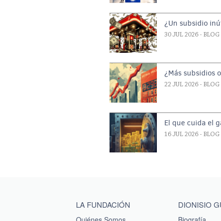
¿Un subsidio inút
30 JUL 2026
- BLOG
¿Más subsidios 
22 JUL 2026
- BLOG
El que cuida el 
16 JUL 2026
- BLOG
Main menu footer
LA FUNDACIÓN
DIONISIO 
Quiénes Somos
Biografía