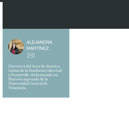
ALEJANDRA
MARTÍNEZ
Directora del Área de América
Latina de la Fundación Libertad
y Desarrollo. Es licenciada en
Historia egresada de la
Universidad Central de
Venezuela.