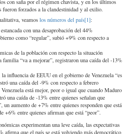
os con saña por el régimen chavista, y en los últimos
fueron forzados a la clandestinidad y al exilio.
ualitativa, veamos
los números del país
[1]
:
 estancada con una desaprobación del 44%
obierno como “regular”, subió +9% con respecto a
micas de la población con respecto la situación
a familia “va a mejorar”, registraron una caída del -13%
si la influencia de EEUU en el gobierno de Venezuela “es
istró una caída del -9% con respecto a febrero
i Venezuela está mejor, peor o igual que cuando Maduro
istró una caída de -13% entre quienes señalan que
”, un aumento de +7% entre quienes responden que está
de +6% entre quienes afirman que está “peor”.
conómicas experimentan una leve caída, las expectativas
8% afirma que el país se está volviendo más democrático