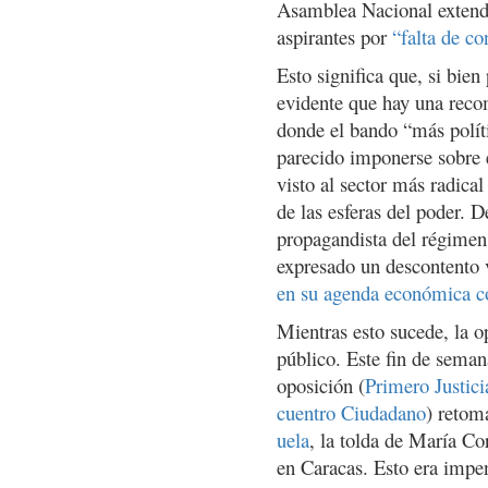
Asamblea Nacional extendi
aspirantes por
“falta de c
Esto significa que, si bie
evidente que hay una recom
donde el bando “más polít
parecido imponerse sobre e
visto al sector más radica
de las esferas del poder. D
propagandista del régime
expresado un descontento 
en su agenda económica c
Mientras esto sucede, la o
público. Este fin de seman
oposición (
Primero Justici
cuentro Ciudadano
) retom
uela
, la tolda de María Co
en Caracas. Esto era impen