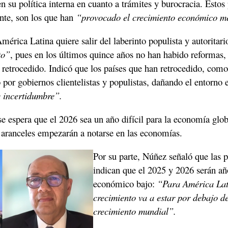
 su política interna en cuanto a trámites y burocracia. Estos 
iente, son los que han 
“provocado el crecimiento económico m
mérica Latina quiere salir del laberinto populista y autoritari
to”
, pues en los últimos quince años no han habido reformas, y
 retrocedido. Indicó que los países que han retrocedido, como 
por gobiernos clientelistas y populistas, dañando el entorno e
 incertidumbre”.
e espera que el 2026 sea un año difícil para la economía globa
s aranceles empezarán a notarse en las economías. 
Por su parte, Núñez señaló que las p
indican que el 2025 y 2026 serán añ
económico bajo:
 “Para América Lati
crecimiento va a estar por debajo de
crecimiento mundial”. 