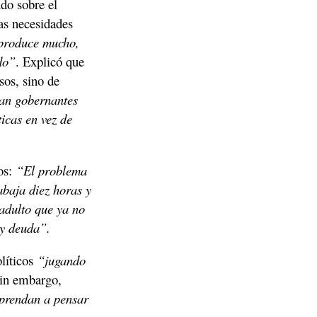
do sobre el 
as necesidades 
produce mucho, 
do”
. Explicó que 
sos, sino de 
an gobernantes 
icas en vez de 
os: 
“El problema 
abaja diez horas y 
adulto que ya no 
 y deuda”. 
líticos 
“jugando 
in embargo, 
prendan a pensar 