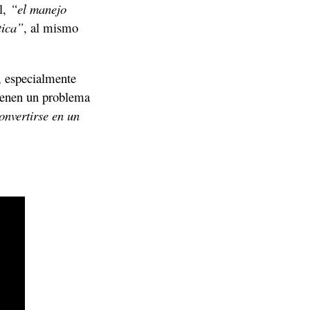
l, 
“el manejo 
tica”
, al mismo 
 especialmente 
ienen un problema 
nvertirse en un 