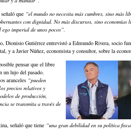
imular y a mandar”.
z señaló que 
“el mundo no necesita más cumbres, sino más lib
bernantes con dignidad. No más discursos, sino economías lib
l ego imperial de unos pocos”.
o, Dionisio Gutiérrez entrevistó a Edmundo Rivera, socio fun
al, y a Javier Núñez, economista y consultor, sobre la econ
osible pensar que el libre 
 un lujo del pasado. 
os aranceles 
“pueden 
s precios relativos y 
odelos de producción, 
ncia se transmita a través de 
na, señaló que tiene 
“una gran debilidad en su política fisc