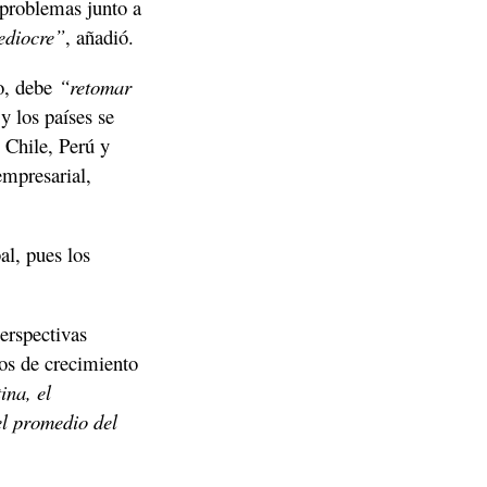
problemas junto a 
ediocre”
, añadió. 
o, debe 
“retomar 
 los países se 
Chile, Perú y 
mpresarial, 
l, pues los 
erspectivas 
os de crecimiento 
na, el 
l promedio del 