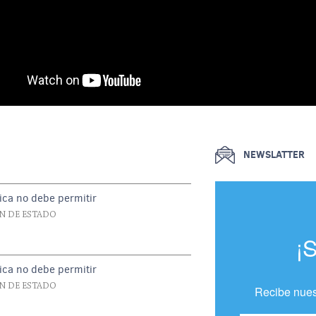
NEWSLATTER
ica no debe permitir
N DE ESTADO
¡
ica no debe permitir
N DE ESTADO
Recibe nues