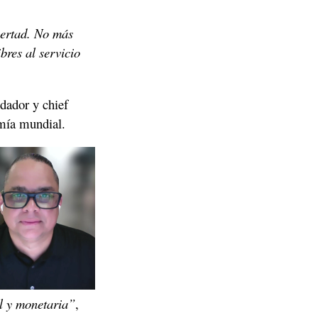
ertad. No más 
res al servicio 
dador y chief 
omía mundial.
al y monetaria”
, 