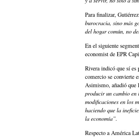
y a servir, no solo a s
Para finalizar, Gutiérre
burocracia, sino más go
del hogar común, no de
En el siguiente segment
economist de EPR Capit
Rivera indicó que sí es p
comercio se convierte en
Asimismo, añadió que l
producir un cambio en lo
modificaciones en los m
haciendo que la ineficie
la economía”. 
Respecto a América Lati