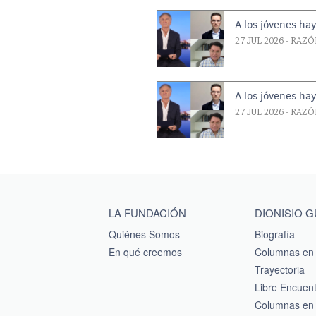
A los jóvenes ha
27 JUL 2026
- RAZÓ
A los jóvenes ha
27 JUL 2026
- RAZÓ
Main menu footer
LA FUNDACIÓN
DIONISIO 
Quiénes Somos
Biografía
En qué creemos
Columnas en 
Trayectoria
Libre Encuen
Columnas en 