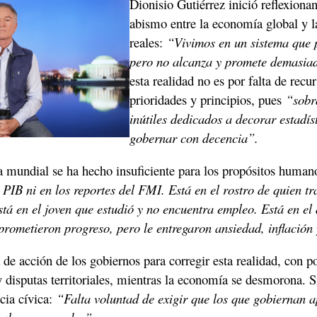
Dionisio Gutiérrez inició reflexionan
abismo entre la economía global y l
reales: 
“Vivimos en un sistema que 
pero no alcanza y promete demasia
esta realidad no es por falta de recur
prioridades y principios, pues 
“sobr
inútiles dedicados a decorar estadíst
gobernar con decencia”. 
 mundial se ha hecho insuficiente para los propósitos human
l PIB ni en los reportes del FMI. Está en el rostro de quien tr
stá en el joven que estudió y no encuentra empleo. Está en el 
prometieron progreso, pero le entregaron ansiedad, inflación
ta de acción de los gobiernos para corregir esta realidad, con po
y disputas territoriales, mientras la economía se desmorona. S
cia cívica: 
“Falta voluntad de exigir que los que gobiernan a