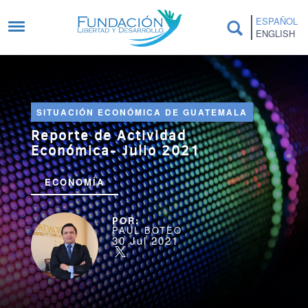
Pasar al contenido principal
ESPAÑOL
ENGLISH
SITUACIÓN ECONÓMICA DE GUATEMALA
Reporte de Actividad
Económica- Julio 2021
ECONOMÍA
PAUL BOTEO
30 Jul 2021