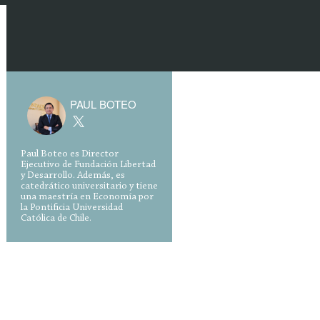
PAUL BOTEO
Paul Boteo es Director
Ejecutivo de Fundación Libertad
y Desarrollo. Además, es
catedrático universitario y tiene
una maestría en Economía por
la Pontificia Universidad
Católica de Chile.