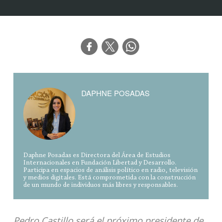
DAPHNE POSADAS
Daphne Posadas es Directora del Área de Estudios
Internacionales en Fundación Libertad y Desarrollo.
Participa en espacios de análisis político en radio, televisión
y medios digitales. Está comprometida con la construcción
de un mundo de individuos más libres y responsables.
Pedro Castillo será el próximo presidente de