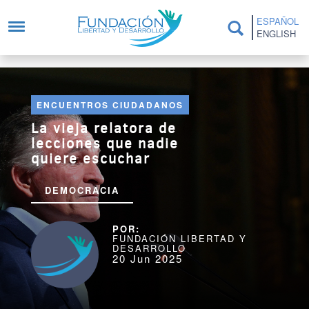
Pasar al contenido principal
ESPAÑOL
ENGLISH
ENCUENTROS CIUDADANOS
La vieja relatora de
lecciones que nadie
quiere escuchar
DEMOCRACIA
FUNDACIÓN LIBERTAD Y
DESARROLLO
20 Jun 2025