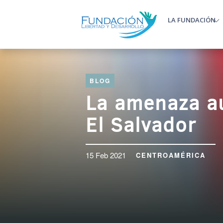
Pasar al contenido principal
LA FUNDACIÓN
Main m
BLOG
La amenaza au
El Salvador
15 Feb 2021
CENTROAMÉRICA