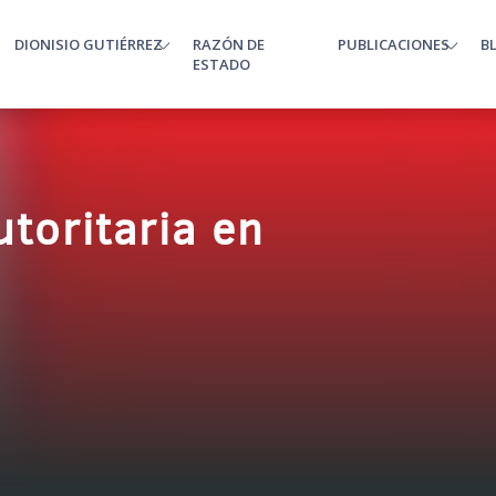
DIONISIO GUTIÉRREZ
RAZÓN DE
PUBLICACIONES
B
enu
ESTADO
toritaria en