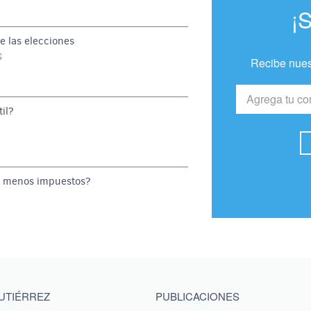
¡
e las elecciones
G
Recibe nues
il?
o menos impuestos?
GUTIÉRREZ
PUBLICACIONES