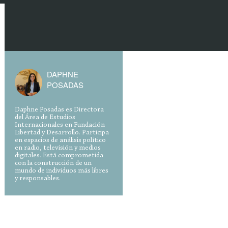
DAPHNE
POSADAS
Daphne Posadas es Directora
del Área de Estudios
Internacionales en Fundación
Libertad y Desarrollo. Participa
en espacios de análisis político
en radio, televisión y medios
digitales. Está comprometida
con la construcción de un
mundo de individuos más libres
y responsables.