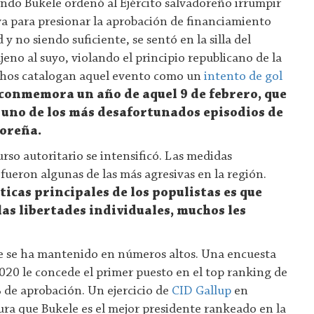
ndo Bukele ordenó al Ejército salvadoreño irrumpir
va para presionar la aprobación de financiamiento
y no siendo suficiente, se sentó en la silla del
eno al suyo, violando el principio republicano de la
chos catalogan aquel evento como un
intento de gol
conmemora un año de aquel 9 de febrero, que
uno de los más desafortunados episodios de
doreña.
rso autoritario se intensificó. Las medidas
 fueron algunas de las más agresivas en la región.
ticas principales de los populistas es que
as libertades individuales, muchos les
e se ha mantenido en números altos. Una encuesta
2020 le concede el primer puesto en el top ranking de
de aprobación. Un ejercicio de
CID Gallup
en
ra que Bukele es el mejor presidente rankeado en la