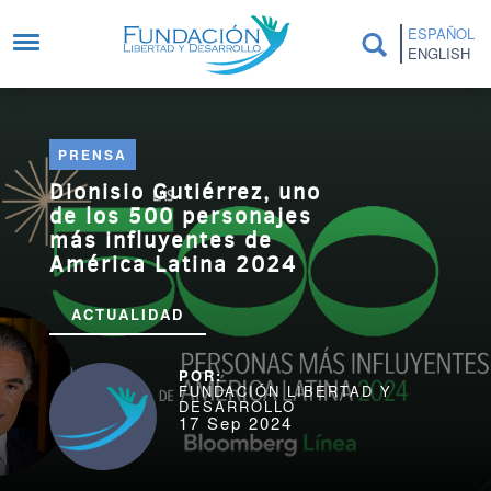
Pasar al contenido principal
ESPAÑOL
ENGLISH
PRENSA
Dionisio Gutiérrez, uno
de los 500 personajes
más influyentes de
América Latina 2024
ACTUALIDAD
FUNDACIÓN LIBERTAD Y
DESARROLLO
17 Sep 2024