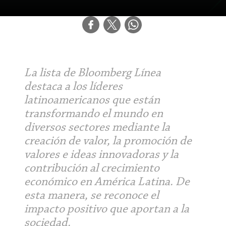
La lista de Bloomberg Línea
destaca a los líderes
latinoamericanos que están
transformando el mundo en
diversos sectores mediante la
creación de valor, la promoción de
valores e ideas innovadoras y la
contribución al crecimiento
económico en América Latina. De
esta manera, se reconoce el
impacto positivo que aportan a la
sociedad.