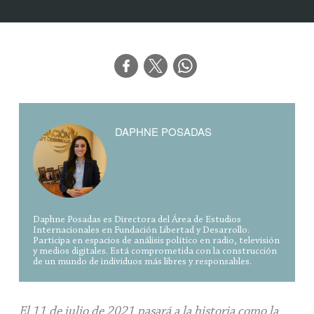
DAPHNE POSADAS
Daphne Posadas es Directora del Área de Estudios
Internacionales en Fundación Libertad y Desarrollo.
Participa en espacios de análisis político en radio, televisión
y medios digitales. Está comprometida con la construcción
de un mundo de individuos más libres y responsables.
El 11 de julio de 2021 pasará a la historia como la