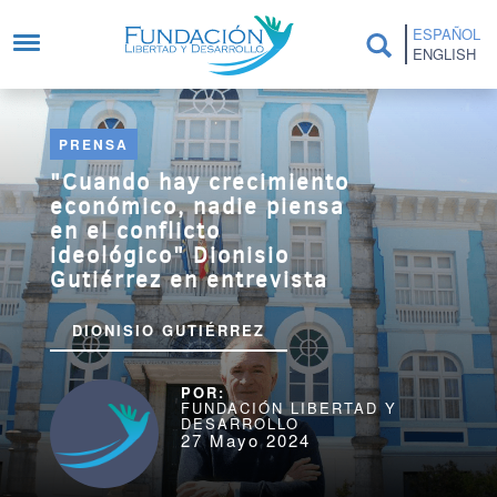
Pasar al contenido principal
ESPAÑOL
ENGLISH
PRENSA
"Cuando hay crecimiento
económico, nadie piensa
en el conflicto
ideológico" Dionisio
Gutiérrez en entrevista
DIONISIO GUTIÉRREZ
FUNDACIÓN LIBERTAD Y
DESARROLLO
27 Mayo 2024