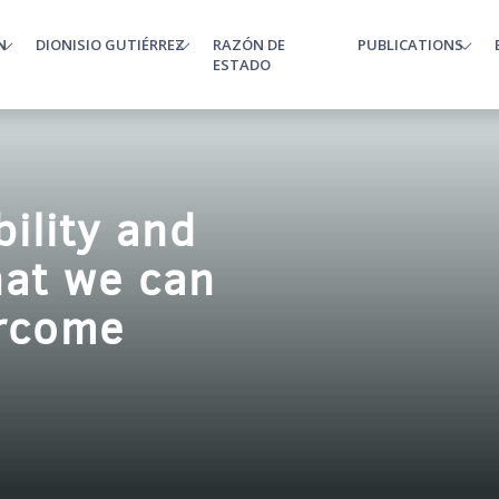
N
DIONISIO GUTIÉRREZ
RAZÓN DE
PUBLICATIONS
enu
ESTADO
bility and
hat we can
rcome