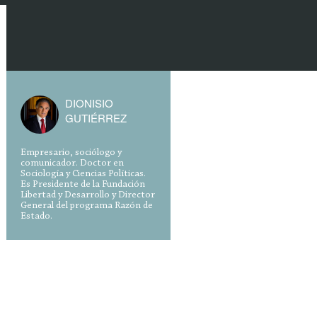
DIONISIO
GUTIÉRREZ
Empresario, sociólogo y
comunicador. Doctor en
Sociología y Ciencias Políticas.
Es Presidente de la Fundación
Libertad y Desarrollo y Director
General del programa Razón de
Estado.