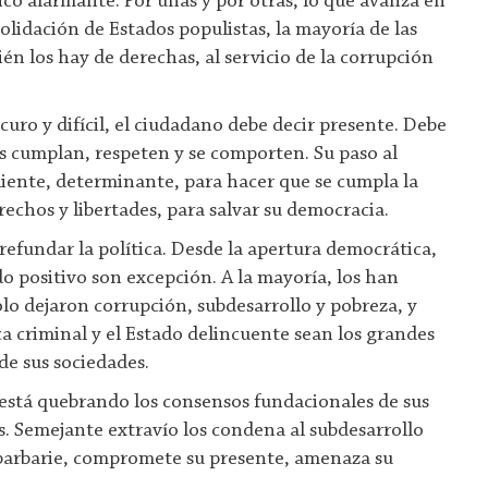
ico alarmante. Por unas y por otras, lo que avanza en
olidación de Estados populistas, la mayoría de las
én los hay de derechas, al servicio de la corrupción
scuro y difícil, el ciudadano debe decir presente. Debe
es cumplan, respeten y se comporten. Su
paso al
aliente, determinante, para hacer que se cumpla la
rechos y libertades, para salvar su democracia.
refundar la política. Desde la apertura democrática,
do positivo son excepción. A la mayoría, los han
o dejaron corrupción, subdesarrollo y pobreza, y
ca criminal y el Estado delincuente sean los grandes
de sus sociedades.
 está quebrando
los consensos fundacionales de sus
s. Semejante extravío los condena al subdesarrollo
a barbarie, compromete su presente, amenaza su