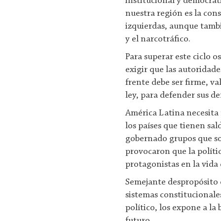
institucional y democrát
nuestra región es la cons
izquierdas, aunque tambi
y el narcotráfico.
Para superar este ciclo o
exigir que las autoridad
frente debe ser firme, v
ley, para defender sus de
América Latina necesita 
los países que tienen sal
gobernado grupos que sol
provocaron que la políti
protagonistas en la vida 
Semejante despropósito
sistemas constitucionale
político, los expone a l
futuro.