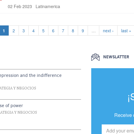
02 Feb 2023
Latinamerica
Current page
Page
Page
Page
Page
Page
Page
Page
Page
Next page
Last p
1
2
3
4
5
6
7
8
9
…
next ›
last »
NEWSLATTER
repression and the indifference
RATEGIA Y NEGOCIOS
¡
se of power
RATEGIA Y NEGOCIOS
Receive 