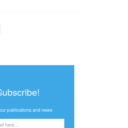
age
Subscribe!
our publications and news