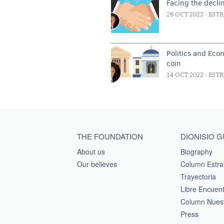
Facing the declin
28 OCT 2022
- EST
Politics and Eco
coin
14 OCT 2022
- EST
Main menu footer
THE FOUNDATION
DIONISIO 
About us
Biography
Our believes
Column Estra
Trayectoria
Libre Encuen
Column Nuest
Press