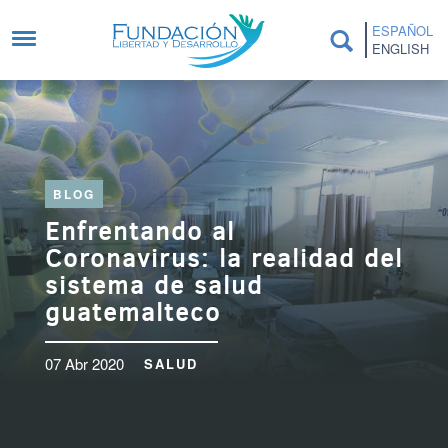
Pasar al contenido principal
ESPAÑOL
ENGLISH
BLOG
Enfrentando al
Coronavirus: la realidad del
sistema de salud
guatemalteco
07 Abr 2020
SALUD