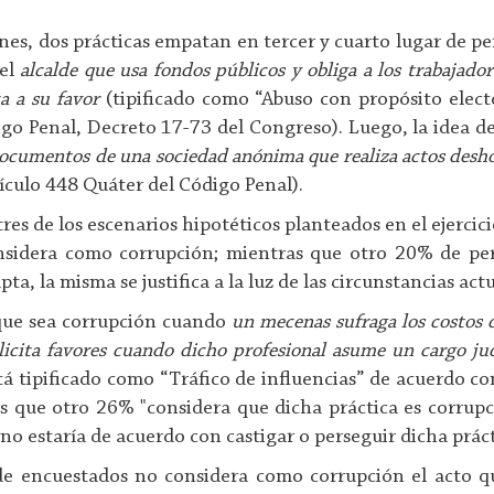
s, dos prácticas empatan en tercer y cuarto lugar de pe
el
alcalde que usa fondos públicos y obliga a los trabajado
a a su favor
(tipificado como “Abuso con propósito elect
igo Penal, Decreto 17-73 del Congreso). Luego, la idea d
ocumentos de una sociedad anónima que realiza actos desh
tículo 448 Quáter del Código Penal).
tres de los escenarios hipotéticos planteados en el ejercic
nsidera como corrupción; mientras que otro 20% de per
pta, la misma se justifica a la luz de las circunstancias actu
ue sea corrupción cuando
un mecenas sufraga los costos 
licita favores cuando dicho profesional asume un cargo jud
tá tipificado como “Tráfico de influencias” de acuerdo con
 que otro 26% "considera que dicha práctica es corrupció
no estaría de acuerdo con castigar o perseguir dicha práct
de encuestados no considera como corrupción el acto 