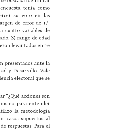
 se buscaba identificar
a encuesta tenía como
ercer su voto en las
margen de error de +/-
a cuatro variables de
stado; 3) rango de edad
fueron levantados entre
ron presentados ante la
ad y Desarrollo. Vale
dencia electoral que se
icar “¿Qué acciones son
anismo para entender
tilizó la metodología
an casos supuestos al
 de respuestas. Para el