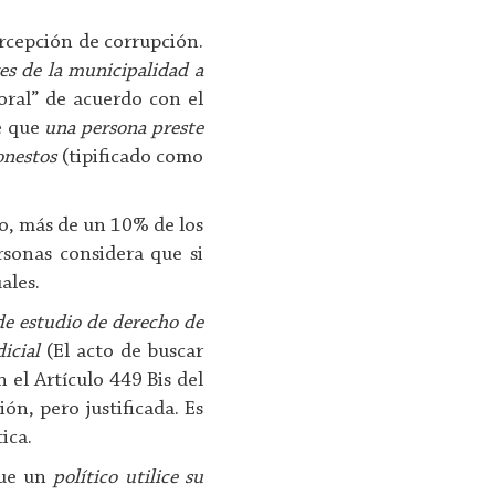
rcepción de corrupción.
res de la municipalidad a
oral” de acuerdo con el
e que
una persona preste
onestos
(tipificado como
io, más de un 10% de los
sonas considera que si
ales.
de estudio de derecho de
icial
(El acto de buscar
 el Artículo 449 Bis del
n, pero justificada. Es
ica.
que un
político utilice su