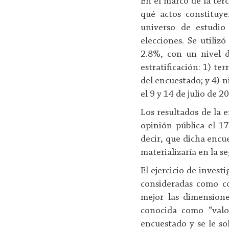
En el marco de la terc
qué actos constituye
universo de estudio
elecciones. Se utiliz
2.8%, con un nivel d
estratificación: 1) te
del encuestado; y 4) n
el 9 y 14 de julio de 2
Los resultados de la e
opinión pública el 1
decir, que dicha encue
materializaría en la 
El ejercicio de invest
consideradas como c
mejor las dimensione
conocida como “valor
encuestado y se le sol