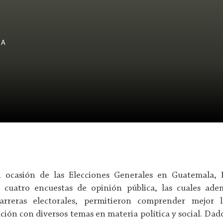
LA
 ocasión de las Elecciones Generales en Guatemala, 
 cuatro encuestas de opinión pública, las cuales adem
arreras electorales, permitieron comprender mejor 
ión con diversos temas en materia política y social. Dad