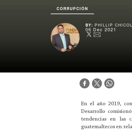
CORRUPCIÓN
PHILLIP CHICO
06 Dec 2021
En el año 2019, con
Desarrollo comisionó
tendencias en las c
guatemaltecos en relac