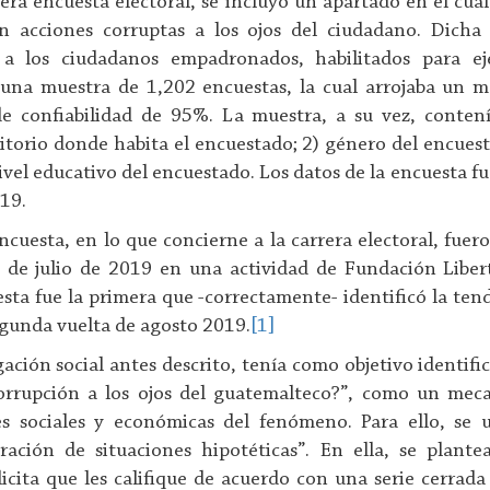
era encuesta electoral, se incluyó un apartado en el cual
n acciones corruptas a los ojos del ciudadano. Dich
 a los ciudadanos empadronados, habilitados para ej
ó una muestra de 1,202 encuestas, la cual arrojaba un 
e confiabilidad de 95%. La muestra, a su vez, contení
rritorio donde habita el encuestado; 2) género del encue
ivel educativo del encuestado. Los datos de la encuesta 
019.
ncuesta, en lo que concierne a la carrera electoral, fue
7 de julio de 2019 en una actividad de Fundación Libert
sta fue la primera que -correctamente- identificó la ten
segunda vuelta de agosto 2019.
[1]
igación social antes descrito, tenía como objetivo identif
orrupción a los ojos del guatemalteco?”, como un mec
s sociales y económicas del fenómeno. Para ello, se u
ación de situaciones hipotéticas”. En ella, se plante
icita que les califique de acuerdo con una serie cerrada