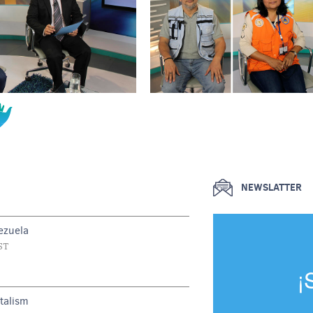
NEWSLATTER
ezuela
ST
¡
talism