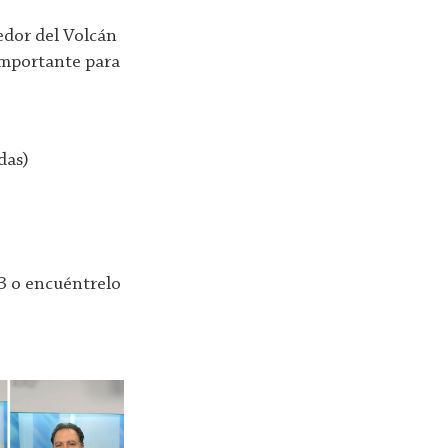
edor del Volcán
importante para
das)
 3 o encuéntrelo