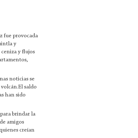
ez fue provocada
intla y
ceniza y flujos
partamentos,
nas noticias se
volcán.El saldo
as han sido
para brindar la
y de amigos
 quienes creían