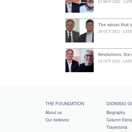
23 NOV 2022
- LAT
The values that 
26 OCT 2022
- LAT
Revolutions, the
19 OCT 2022
- LAT
Main menu footer
THE FOUNDATION
DIONISIO 
About us
Biography
Our believes
Column Estra
Trayectoria