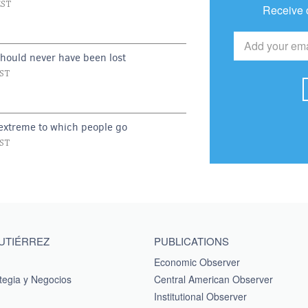
EST
Receive 
should never have been lost
EST
 extreme to which people go
EST
GUTIÉRREZ
PUBLICATIONS
Economic Observer
tegia y Negocios
Central American Observer
Institutional Observer