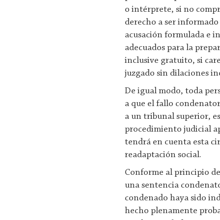
o intérprete, si no compr
derecho a ser informado 
acusación formulada e in
adecuados para la prepar
inclusive gratuito, si car
juzgado sin dilaciones in
De igual modo, toda pers
a que el fallo condenato
a un tribunal superior, e
procedimiento judicial ap
tendrá en cuenta esta ci
readaptación social.
Conforme al principio de
una sentencia condenator
condenado haya sido ind
hecho plenamente probato