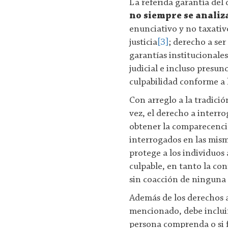
La referida garantía del
no siempre se analiz
enunciativo y no taxativo
justicia
[3]
; derecho a se
garantías institucionale
judicial e incluso presu
culpabilidad conforme a l
Con arreglo a la tradició
vez, el derecho a interro
obtener la comparecencia
interrogados en las mism
protege a los individuos 
culpable, en tanto la con
sin coacción de ninguna 
Además de los derechos 
mencionado, debe incluir
persona comprenda o si f