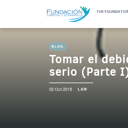
Skip to main content
THE FOUNDATIO
Main m
BLOG
Tomar el debi
serio (Parte I
02 Oct 2018
LAW