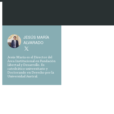
JESÚS MARÍA
ALVARADO
Jesús María es el Director del
Área Institucional en Fundación
Libertad y Desarrollo. Es
catedrático universitario y
Doctorando en Derecho por la
Universidad Austral.