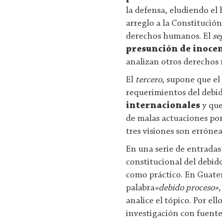
la defensa, eludiendo el
arreglo a la Constitución
derechos humanos. El
se
presunción de inoce
analizan otros derechos r
El
tercero
, supone que el
requerimientos del debi
internacionales
y que
de malas actuaciones por
tres visiones son erróne
En una serie de entrada
constitucional del debido
como práctico. En Guate
palabra
«debido proceso»,
analice el tópico. Por ell
investigación con fuent