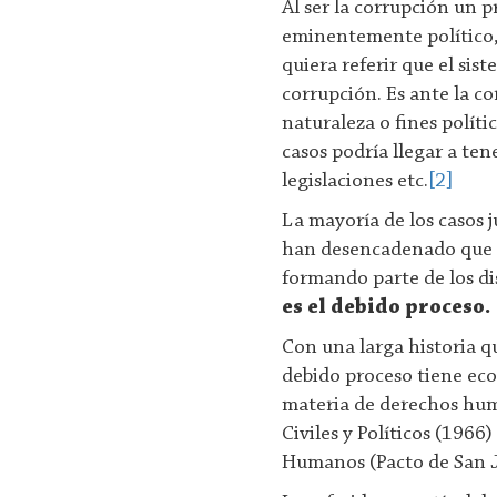
Al ser la corrupción un 
eminentemente político, 
quiera referir que el sist
corrupción. Es ante la c
naturaleza o fines polít
casos podría llegar a ten
legislaciones etc.
[2]
La mayoría de los casos j
han desencadenado que el
formando parte de los dis
es el debido proceso.
Con una larga historia q
debido proceso tiene eco
materia de derechos hum
Civiles y Políticos (196
Humanos (Pacto de San J