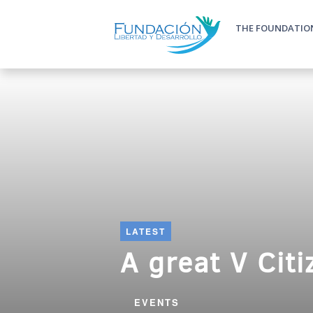
Skip to main content
THE FOUNDATIO
Main m
LATEST
A great V Cit
EVENTS