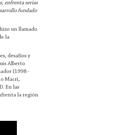
, enfrenta serias
esarrollo fundado
 hizo un llamado
de la
s, desafíos y
uis Alberto
uador (1998 -
io Macri,
D. En las
nfrenta la región