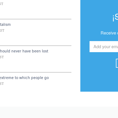
ST
¡
talism
EST
Receive 
should never have been lost
EST
 extreme to which people go
EST