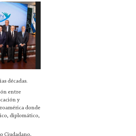
ias décadas.
gión entre
cación y
ntroamérica donde
ico, diplomático,
tro Ciudadano,