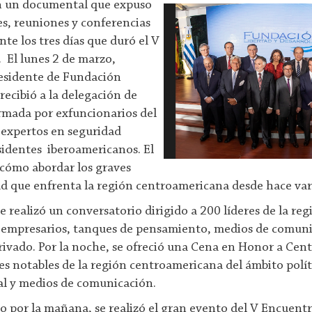
on un documental que expuso
des, reuniones y conferencias
nte los tres días que duró el V
 El lunes 2 de marzo,
residente de Fundación
 recibió a la delegación de
rmada por exfuncionarios del
 expertos en seguridad
esidentes iberoamericanos. El
 cómo abordar los graves
d que enfrenta la región centroamericana desde hace var
e realizó un conversatorio dirigido a 200 líderes de la re
, empresarios, tanques de pensamiento, medios de comuni
rivado. Por la noche, se ofreció una Cena en Honor a Ce
es notables de la región centroamericana del ámbito polít
al y medios de comunicación.
zo por la mañana, se realizó el gran evento del V Encuen