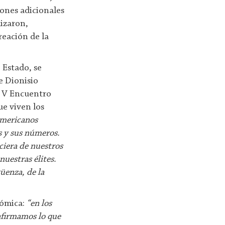
lones adicionales
lizaron,
reación de la
 Estado, se
e Dionisio
l V Encuentro
ue viven los
americanos
s y sus números.
ciera de nuestros
nuestras élites.
üenza, de la
nómica:
“en los
nfirmamos lo que