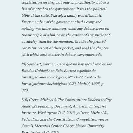
constitution serving, not only as an authority, but as a
law of control to the government. It was the political
bible of the state. Scarcely a family was without it.
Every member of the government had a copy; and
nothing was more common, when any debate arose on
the principle of a bill, or on the extent of any species of
authority, than for the members to take the printed
constitution out of their pocket, and read the chapter
with which such matter in debate was connected».
[9] Sombart, Werner, «¿Por qué no hay socialismo en los
Estados Unidos?» en Reis: Revista española de
investigaciones sociológicas, Nº 71-72, Centro de
Investigaciones Sociológicas (CIS), Madrid, 1995, p.
323.
[10] Greve, Michael S. The Constitution: Understanding
America's Founding Document, American Enterprise
Institute, Washington D. C, 2013, y Greve, Michael S.,
Federalism and the Constitution: Competition versus
Cartels, Mercatus Center-George Mason University,
Washington D. C, 2015