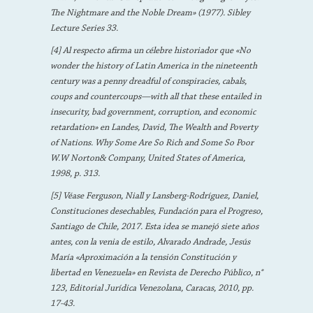
The Nightmare and the Noble Dream» (1977). Sibley
Lecture Series 33.
[4] Al respecto afirma un célebre historiador que «No
wonder the history of Latin America in the nineteenth
century was a penny dreadful of conspiracies, cabals,
coups and countercoups—with all that these entailed in
insecurity, bad government, corruption, and economic
retardation» en Landes, David, The Wealth and Poverty
of Nations. Why Some Are So Rich and Some So Poor
W.W Norton& Company, United States of America,
1998, p. 313.
[5] Véase Ferguson, Niall y Lansberg-Rodríguez, Daniel,
Constituciones desechables, Fundación para el Progreso,
Santiago de Chile, 2017. Esta idea se manejó siete años
antes, con la venia de estilo, Alvarado Andrade, Jesús
María «Aproximación a la tensión Constitución y
libertad en Venezuela» en Revista de Derecho Público, n°
123, Editorial Jurídica Venezolana, Caracas, 2010, pp.
17-43.