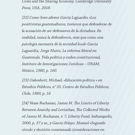
Costs and the Sharing Economy, Cambridge University
Press, USA, 2018.
[22] Como bien afirmó García Laguardia «Los
positivistas guatemaltecos, tuvieron que defenderse de
la acusación de ser defensores de la dictadura. En
realidad, nunca la defendieron, más que como una
patología necesaria de la sociedad local» García
Laguardia, Jorge Mario, La reforma liberal en
Guatemala. Vida política y orden constitucional,
Instituto de Investigaciones Jurídicas – UNAM,
México, 1980, p. 160.
[23] Oakeshott, Michael, «Educación política » en
Estudios Públicos, n° 35, Centro de Estudios Públicos,
Chile, 1989, p. 16
[24] Véase Buchanan, James M. The Limits of Liberty.
Between Anarchy and Leviathan, The Collected Works
of James M. Buchanan, v. 7, Liberty Fund, Indianapolis,
2000, p. 37 y ss., y García-Pelayo, Manuel «Segundo
círculo y decisión consensuada (consideraciones en