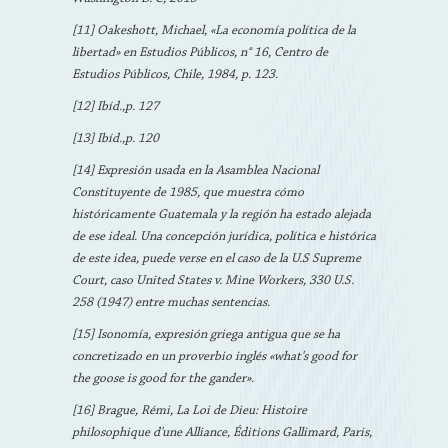
[11] Oakeshott, Michael, «La economía política de la
libertad» en Estudios Públicos, n° 16, Centro de
Estudios Públicos, Chile, 1984, p. 123.
[12] Ibíd.,p. 127
[13] Ibíd.,p. 120
[14] Expresión usada en la Asamblea Nacional
Constituyente de 1985, que muestra cómo
históricamente Guatemala y la región ha estado alejada
de ese ideal. Una concepción jurídica, política e histórica
de este idea, puede verse en el caso de la U.S Supreme
Court, caso United States v. Mine Workers, 330 U.S.
258 (1947) entre muchas sentencias.
[15] Isonomía, expresión griega antigua que se ha
concretizado en un proverbio inglés «what's good for
the goose is good for the gander».
[16] Brague, Rémi, La Loi de Dieu: Histoire
philosophique d'une Alliance, Éditions Gallimard, Paris,