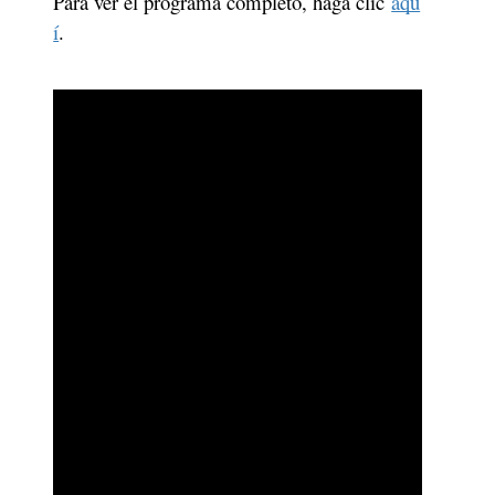
Para ver el programa completo, haga clic 
aqu
í
.  