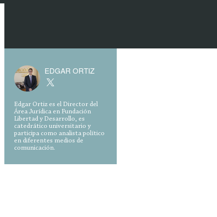
EDGAR ORTIZ
Edgar Ortiz es el Director del
Área Jurídica en Fundación
Libertad y Desarrollo, es
catedrático universitario y
participa como analista político
en diferentes medios de
comunicación.