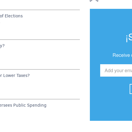
f Elections
G
¡
dy?
Receive 
or Lower Taxes?
rsees Public Spending