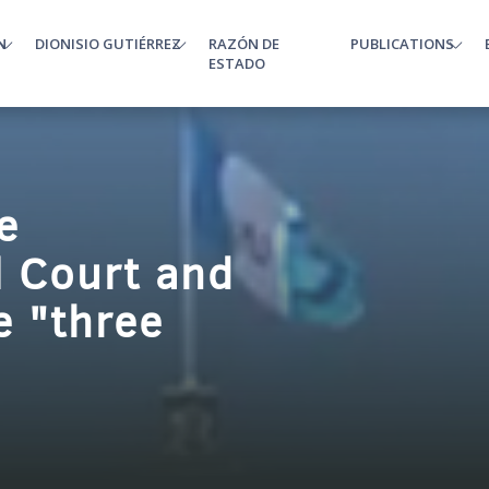
N
DIONISIO GUTIÉRREZ
RAZÓN DE
PUBLICATIONS
enu
ESTADO
e
l Court and
he "three