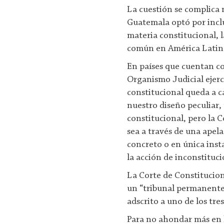
La cuestión se complica 
Guatemala optó por inclu
materia constitucional, 
común en América Latina
En países que cuentan co
Organismo Judicial ejerce
constitucional queda a ca
nuestro diseño peculiar, 
constitucional, pero la C
sea a través de una apel
concreto o en única ins
la acción de inconstituc
La Corte de Constitucion
un “tribunal permanente”
adscrito a uno de los tre
Para no ahondar más en 