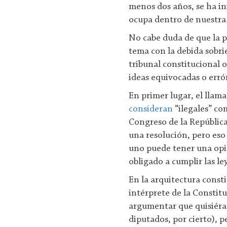
menos dos años, se ha ini
ocupa dentro de nuestra 
No cabe duda de que la po
tema con la debida sobri
tribunal constitucional 
ideas equivocadas o erró
En primer lugar, el llam
consideran
“ilegales” co
Congreso de la Repúblic
una resolución, pero es
uno puede tener una opin
obligado a cumplir las l
En la arquitectura consti
intérprete de la Constitu
argumentar que quisiéra
diputados, por cierto), 