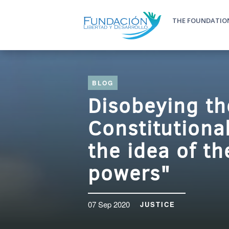
Skip to main content
THE FOUNDATIO
Main m
BLOG
Disobeying th
Constitutiona
the idea of ​​t
powers"
07 Sep 2020
JUSTICE