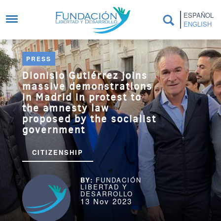
Skip to main content
ESPAÑOL
ENGLISH
PRESS
Dionisio Gutiérrez joins
massive demonstrations
in Madrid in protest to
the amnesty law
proposed by the socialist
government
CITIZENSHIP
FUNDACIÓN
LIBERTAD Y
DESARROLLO
13 Nov 2023