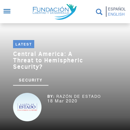
Skip to main content
ESPAÑOL
ENGLISH
LATEST
Central America: A
Threat to Hemispheric
Security?
SECURITY
RAZÓN DE ESTADO
18 Mar 2020