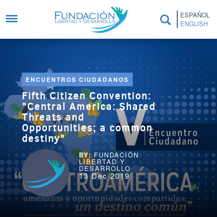
Skip to main content
ESPAÑOL
ENGLISH
ENCUENTROS CIUDADANOS
Fifth Citizen Convention:
"Central America: Shared
Threats and
Opportunities; a common
destiny"
FUNDACIÓN
LIBERTAD Y
DESARROLLO
13 Dec 2019